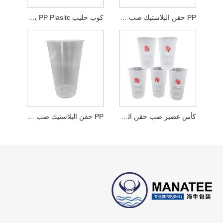
PP حقن البلاستيك صب فنجان القهوة
كوب حليب PP Plasitc بالحقن
كأس عصير صب حقن البلاستيك PP
PP حقن البلاستيك صب كأس الشاي فقاعة