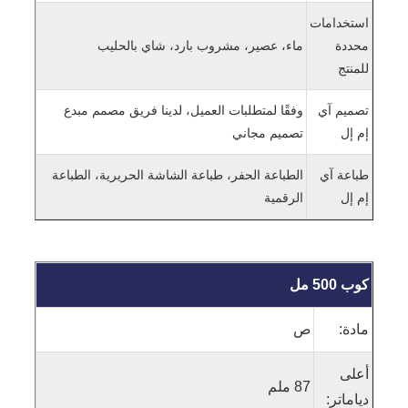
استخدامات
محددة
ماء، عصير، مشروب بارد، شاي بالحليب
للمنتج
تصميم آي
وفقًا لمتطلبات العميل، لدينا فريق مصمم مبدع
إم إل
تصميم مجاني
طباعة آي
الطباعة الحفر، طباعة الشاشة الحريرية، الطباعة
إم إل
الرقمية
كوب 500 مل
مادة:
ص
أعلى
87 ملم
دياماتر: