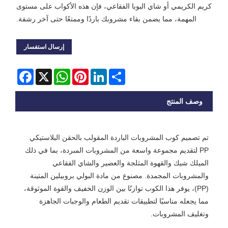
كريم الكريمي أو شاي البوبا الفقاعي، فإن هذه الأكواب على مستوى
المهمة، مما يضمن بقاء مشروبك باردًا وممتعًا حتى آخر رشفة.
إرسال استفسار
Facebook
WhatsApp
X
Pinterest
LinkedIn
Share
وصف المنتج
تم تصميم كوب المشروبات الباردة المقولب بالحقن البلاستيكي
PP لتقديم مجموعة واسعة من المشروبات المبردة، بما في ذلك
الميلك شيك والقهوة المثلجة والعصير والشاي الفقاعي
والمشروبات المجمدة. مصنوع من مادة البولي بروبيلين المتينة
(PP)، يوفر هذا الكوب توازنًا بين الوزن الخفيف والقوة الموثوقة،
مما يجعله مناسبًا لتطبيقات تقديم الطعام والوجبات الجاهزة
وتغليف المشروبات.