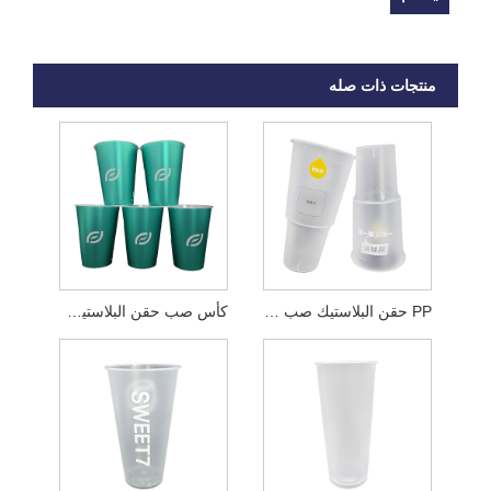
منتجات ذات صله
PP حقن البلاستيك صب كوب المشروبات
كأس صب حقن البلاستيك PP