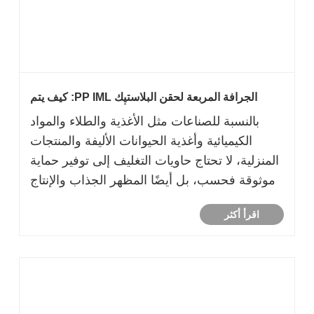
الجرافة المربعة لحقن البلاستيك PP IML: كيف يتم
تصنيعها وما الذي يجب أن يعرفه المشترون؟
بالنسبة للصناعات مثل الأغذية والطلاء والمواد
الكيميائية وأغذية الحيوانات الأليفة والمنتجات
المنزلية، لا تحتاج حاويات التغليف إلى توفير حماية
موثوقة فحسب، بل أيضًا المظهر الجذاب والإنتاج
الفعال. أصبح الجرافة المربعة لحقن البلاستيك PP
اقرأ أكثر
IML خيارًا شائعًا لأنه يجمع بين قوة قولبة الحقن
وتأثير الطباعة عالي......