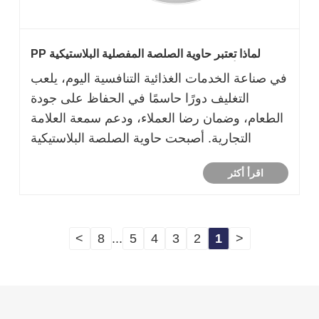
لماذا تعتبر حاوية الصلصة المفصلية البلاستيكية PP
الخيار الأمثل لتغليف المواد الغذائية وشركات الوجبات
في صناعة الخدمات الغذائية التنافسية اليوم، يلعب
الجاهزة
التغليف دورًا حاسمًا في الحفاظ على جودة
الطعام، وضمان رضا العملاء، ودعم سمعة العلامة
التجارية. أصبحت حاوية الصلصة البلاستيكية
المفصلية PP واحدة من أكثر حلول التغليف شيوعًا
اقرأ أكثر
للمطاعم وسلاسل الوجبات السريعة وخدمات
تقديم الطعام ومحلات السوبر ماركت وشركات
ال......
>
8
...
5
4
3
2
1
<