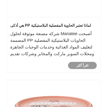
لماذا تعتبر الحاوية المفصلية البلاستيكية PP هي أذكى
خيار تغليف لشركات الأغذية الحديثة
أصبحت Manatee شركة مصنعة موثوقة لحلول
الحاويات البلاستيكية المفصلية PP المصممة
لتغليف المواد الغذائية وخدمات الوجبات الجاهزة
ومحلات السوبر ماركت والمخابز وشركات تقديم
الطعام. هذه الحاويات مصنوعة من مادة البولي
اقرأ أكثر
بروبيلين الممتازة، وتوفر مقاومة ممتازة للحرارة،
ومتانة، وسلامة للطعام، وعرض جذاب للمنتج.
س......