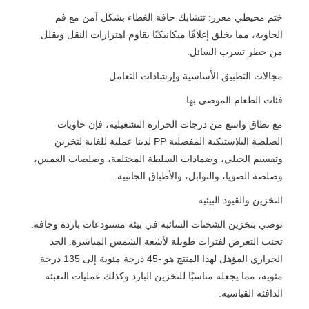
ختم محيطي معزز: تتشابك حافة الغطاء بشكل آمن مع فم
الحاوية، مما يخلق إغلاقًا ميكانيكيًا يقاوم اهتزازات النقل ويقلل
من خطر تسرب السائل.
مجالات التطبيق الأساسية وإرشادات التعامل
فئات الطعام الموصى بها
مع نطاق واسع من درجات الحرارة التشغيلية، فإن حاويات
الصلصة البلاستيكية المفصلية PP لدينا عملية للغاية لتخزين
وتقسيم الجيلي، وضمادات السلطة المختلفة، وصلصات الغمس،
وصلصة الصويا، والتوابل، والأطباق الجانبية.
التخزين والقيود البيئية
نوصي بتخزين الشحنات السائبة في بيئة مستودعات باردة وجافة.
تجنب التعرض لفترات طويلة لأشعة الشمس المباشرة. الحد
الحراري المؤهل لهذا المنتج هو -45 درجة مئوية إلى 135 درجة
مئوية، مما يجعله مناسبًا للتخزين البارد وكذلك عمليات التعبئة
الدافئة القياسية.