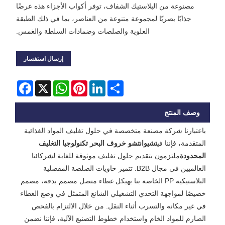
مصنوعة من البلاستيك الشفاف، توفر أكواب الأجزاء هذه عرضًا
جذابًا بصريًا لمجموعة متنوعة من العناصر، بما في ذلك الطبقة
العلوية والصلصات وضمادات السلطة والغمس.
إرسال استفسار
Facebook
WhatsApp
X
Pinterest
LinkedIn
Share
وصف المنتج
باعتبارنا شركة مصنعة متخصصة في حلول تغليف المواد الغذائية
المتقدمة، فإننا في
تشيوانتشو خروف البحر تكنولوجيا التغليف
المحدودة
ملتزمون بتقديم حلول تغليف موثوقة للغاية لشركائنا
العالميين في مجال B2B. تتميز حاويات الصلصة المفصلية
البلاستيكية PP الخاصة بنا بهيكل غطاء متصل مصمم بدقة، مصمم
خصيصًا لمواجهة التحدي التشغيلي الشائع المتمثل في وضع الغطاء
في غير مكانه والتسرب أثناء النقل. من خلال الالتزام بالفحص
الصارم للمواد الخام واستخدام خطوط التصنيع الآلية، فإننا نضمن