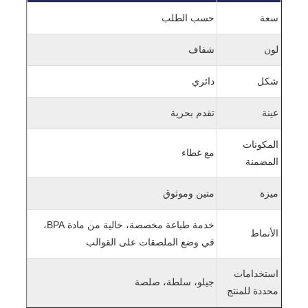
سعة
حسب الطلب
لون
شفاف
شكل
دائري
عينة
تقدم بحرية
المكونات
مع غطاء
المضمنة
ميزة
متين وموثوق
خدمة طباعة مخصصة، خالية من مادة BPA،
الأنماط
في وضع الملصقات على القوالب
استخدامات
جيلو، سلطة، صلصة
محددة للمنتج