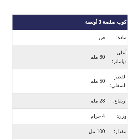
كوب صلصة 3 أونصة
مادة:
ص
أعلى
60 ملم
دياماتر:
القطر
50 ملم
السفلي:
ارتفاع:
28 ملم
وزن:
4 جرام
مقدار:
100 مل