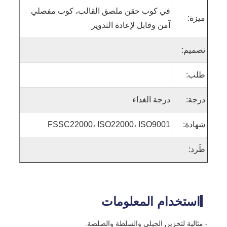
في كوب حقن ملصق القالب، كوب مفصلي
ميزة:
آمن وقابل لإعادة التدوير
تصميم:
طلب:
درجة:
درجة الغذاء
شهادة:
FSSC22000، ISO22000، ISO9001
طَرد:
استخدام المعلومات
- مثالية لتخزين الجيلي والسلطة والصلصة.