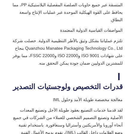
المتسقة عبر جميع حاويات الصلصة المفصلية البلاستيكية PP، مما
يحافظ على القوة الهيكلية الموحدة عبر عمليات الإنتاج واسعة
النطاق.
المواصفات القياسية الدولية المعتمدة
تلتزم عملياتنا بشكل وثيق بالأطر التنظيمية الدولية. حصلت شركة
Quanzhou Manatee Packaging Technology Co., Ltd بنجاح
على شهادات ISO 9001 وISO 22000 وFSSC 22000، مما يوفر
للمشترين الدوليين ضمان جودة يمكن التحقق منه.
قدرات التخصيص ولوجستيات التصدير
معالجة مخصصة طويلة الأمد وحلول IML
لقد قدمنا ​​خدمات التصنيع بعقود طويلة الأجل وتصنيع المعدات
الأصلية وتصنيع التصميم الشخصي للعملاء من الشركات في جميع
أنحاء أوروبا والأمريكتين وأستراليا وسنغافورة. باستخدام تقنية
وضع العلامات داخل القالب (IML)، نقوم بدمج الأعمال الفنية