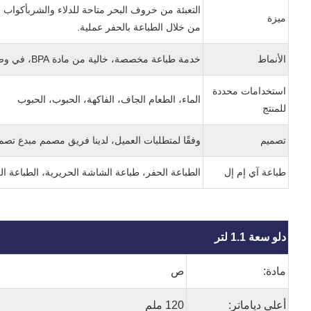
التعبئة من خروف البحر متاحة للدلاء والشرب
ميزة
من خلال الطباعة بالحفر عملية.
الأنماط
خدمة طباعة مخصصة، خالية من مادة BPA، في وضع الملصقات على القوالب
استخدامات محددة
الماء، الطعام الجاف، الفاكهة، الحبوب، الحبوب
للمنتج
تصميم
وفقًا لمتطلبات العميل، لدينا فريق مصمم مبدع تصم
طباعة آي إم إل
الطباعة الحفر، طباعة الشاشة الحريرية، الطباعة ال
دلو سعة 1.1 لتر
مادة:
ص
أعلى دياماتر:
120 ملم