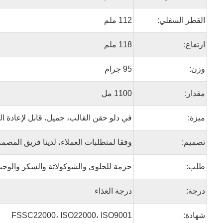
القطر السفلي:
112 ملم
ارتفاع:
118 ملم
وزن:
95 جرام
مقدار:
1100 مل
ميزة:
في دلو حقن القالب، جميل، قابل لإعادة ال
تصميم:
وفقا لمتطلبات العملاء، لدينا فريق المصمم
طلب:
حزمة للحلوى والشوكولاتة والسكر والوجب
درجة:
درجة الغذاء
شهادة:
FSSC22000، ISO22000، ISO9001