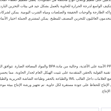
تكيف الواسع لدرجة الحرارة للحاوية بالعمل بشكل جيد في بيئات التخزين البارد 
واكه الطازجة والوجبات الخفيفة والصلصات ومياه الشرب اليومية. يمكن لشركات
ستخدمون العائليون للتخزين المصنف للمطبخ. يمكن لمشتري الجملة اختيار الأنما
جميع أغلفة حاوية تخزين المواد الغذائية البلاستيكية PP مصنوعة من مادة PP الآمنة على الأغذية، وخالية من مادة BPA والمواد ا
 تقنية القولبة بالحقن المتقدمة على تثبيت الهيكل العام لجدار الحاوية، مما يحس
الضغط ومقاومة التآكل اليومي. تعد طرق الطباعة المتعددة بما في ذلك وضع العلامات داخل القالب IML والطباعة بالحفر وطباعة الشاشة الحريرية 
لإنتاج للحفاظ على جودة مستقرة لكل حاوية. تم تجهيز ورشة الإنتاج ببيئة موحد
إنتاج.