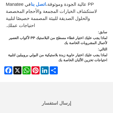
PP عالية الجودة وموثوقة،
اتصل بنا
في Manatee
لاستكشاف الخيارات المجمعة والأحجام المخصصة
والحلول الصديقة للبيئة المصممة خصيصًا لتلبية
احتياجات عملك.
سابق:
لماذا يجب عليك اختيار غطاء مسطح من البلاستيك PP لأكواب العصير
لأعمال المشروبات الخاصة بك
التالي:
لماذا يجب عليك اختيار حاوية زبدة بلاستيكية من البولي بروبيلين لتلبية
احتياجات تخزين الألبان الخاصة بك
acebook
WhatsApp
X
Pinterest
LinkedIn
Share
إرسال استفسار