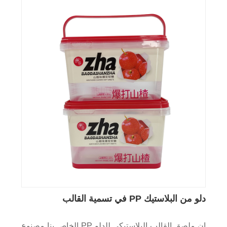
دلو من البلاستيك PP في تسمية القالب
إن ملصق القالب البلاستيكي للدلو PP الخاص بنا مصنوع