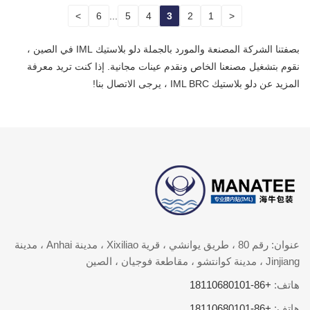
>
6
...
5
4
3
2
1
<
بصفتنا الشركة المصنعة والمورد بالجملة دلو بلاستيك IML في الصين ،
نقوم بتشغيل مصنعنا الخاص ونقدم عينات مجانية. إذا كنت تريد معرفة
المزيد عن دلو بلاستيك IML BRC ، يرجى الاتصال بنا!
عنوان: رقم 80 ، طريق يوانشي ، قرية Xixiliao ، مدينة Anhai ، مدينة
Jinjiang ، مدينة كوانتشو ، مقاطعة فوجيان ، الصين
هاتف:
+86-18110680101
هاتف:
+86-18110680101